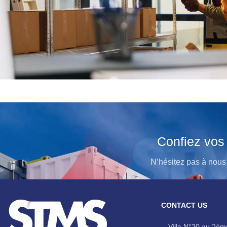
Confiez vos 
N’hésitez pas à nous 
CONTACT US
Villa N°20 au 2éme