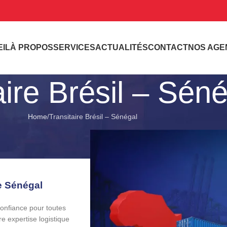
IL
À PROPOS
SERVICES
ACTUALITÉS
CONTACT
NOS AGE
aire Brésil – Sén
Home
Transitaire Brésil – Sénégal
le Sénégal
confiance pour toutes
e expertise logistique