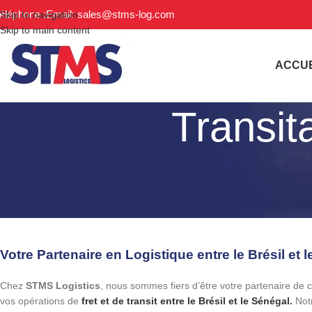
éléphone :
Email: sales@stms-log.com
Skip to navigation
Skip to main content
ACCUE
Transit
Votre Partenaire en Logistique entre le Brésil et 
Chez
STMS Logistics
, nous sommes fiers d’être votre partenaire de 
vos opérations de
fret et de transit entre le Brésil et le Sénégal.
Notr