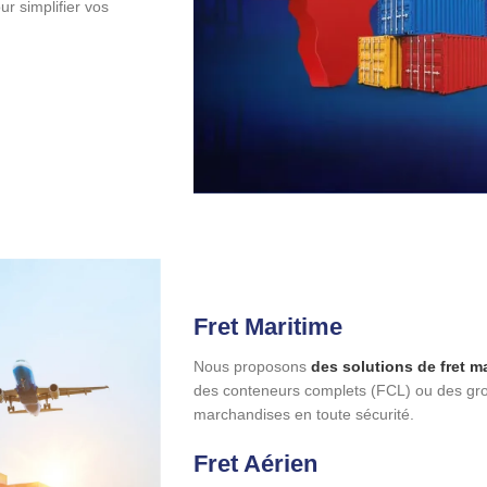
r simplifier vos
Fret Maritime
Nous proposons
des solutions de fret m
des conteneurs complets (FCL) ou des gro
marchandises en toute sécurité.
Fret Aérien