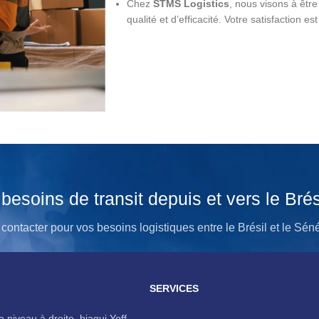
Chez
STMS Logistics
, nous visons à être
qualité et d’efficacité. Votre satisfaction est
Dev
besoins de transit depuis et vers le Brés
contacter pour vos besoins logistiques entre le Brésil et le Sé
Devis Gratuit
SERVICES
 niveau à droite, biagui Yoff