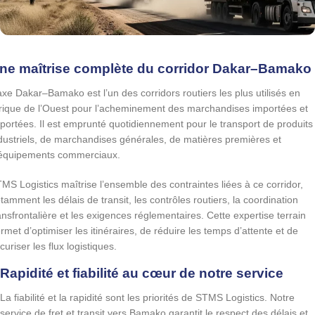
ne maîtrise complète du corridor Dakar–Bamako
axe Dakar–Bamako est l’un des corridors routiers les plus utilisés en
rique de l’Ouest pour l’acheminement des marchandises importées et
portées. Il est emprunté quotidiennement pour le transport de produits
dustriels, de marchandises générales, de matières premières et
équipements commerciaux.
MS Logistics maîtrise l’ensemble des contraintes liées à ce corridor,
tamment les délais de transit, les contrôles routiers, la coordination
ansfrontalière et les exigences réglementaires. Cette expertise terrain
rmet d’optimiser les itinéraires, de réduire les temps d’attente et de
curiser les flux logistiques.
Rapidité et fiabilité au cœur de notre service
La fiabilité et la rapidité sont les priorités de STMS Logistics. Notre
service de fret et transit vers Bamako garantit le respect des délais et